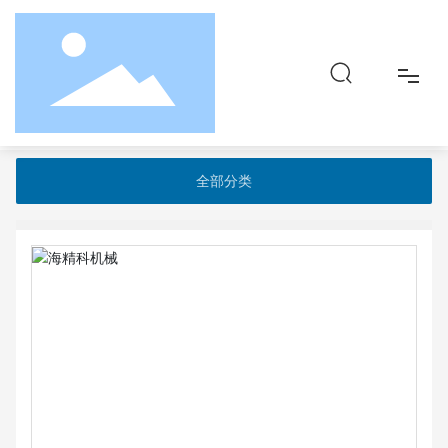
首页
产品中心
高效复合哑光挤出片材机组
PP(CT专用料）、PS、ABS排气式螺杆五层共挤出片材机组
首页
全部分类
关于
品牌&产品
社会责任
资讯
联系