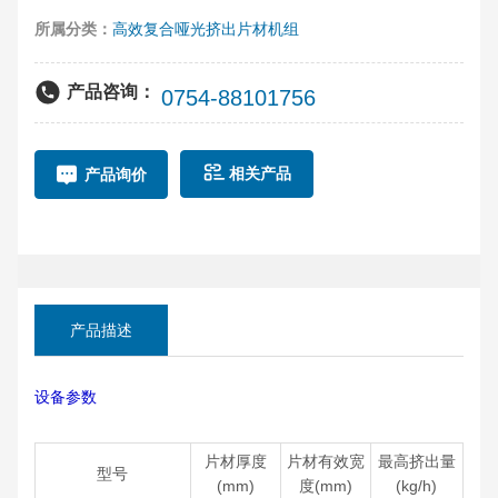
统。在此基础上若增加了结晶装置，片材制品更具竞争力。
所属分类：
高效复合哑光挤出片材机组
产品咨询：
0754-88101756
相关产品
产品询价
产品描述
设备参数
片材厚度
片材有效宽
最高挤出量
型号
(mm)
度(mm)
(kg/h)