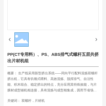
PP(CT专用料）、PS、ABS排气式螺杆五层共挤
出片材机组
概要： 生产线采用新型挤出系统——同向平行配料混炼双螺杆
挤出机，它具有饥饿式喂料、高效混炼、脱挥排气、自洁性
能、积木组合、稳定挤出的特点，充分应用其特殊效能，与片
膜材成型辅机相连接，具有混炼与成型相集成，因而节省场
地、减少人工、节约能源的优势，在加工PET/PLA片材方面，
关键词： 双螺杆，片材机
经过对真空排气系统的特殊优化设计，可无须配置原料干燥系