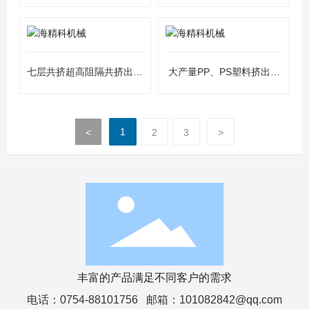
七层共挤超高阻隔共挤出片
大产量PP、PS塑料挤出片
材机组
材机组
1
<
2
3
>
丰富的产品满足不同客户的需求
电话：
0754-88101756
邮箱：
101082842@qq.com