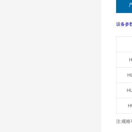
设备参
H
H
HU
H
注:规