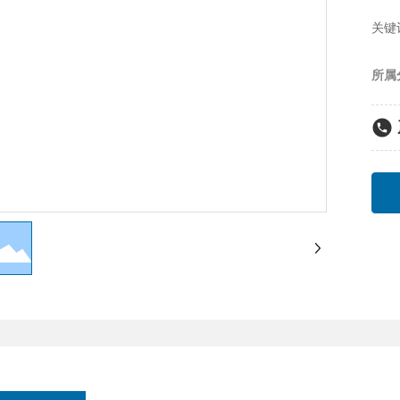
地、
关键
经过
统。
所属