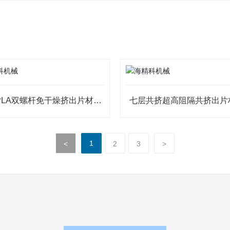
/PLA双螺杆免干燥挤出片材机
七层共挤超高阻隔共挤出片
组
1
<
2
3
>