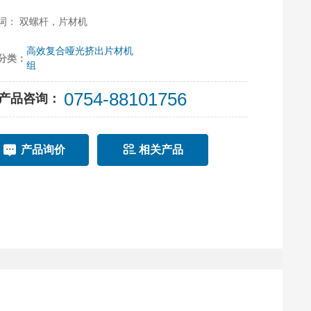
减少人工、节约能源的优势，在加工PET/PLA片材方面，
词： 双螺杆，片材机
对真空排气系统的特殊优化设计，可无须配置原料干燥系
在此基础上若增加了结晶装置，片材制品更具竞争力。
高效复合哑光挤出片材机
分类：
组
0754-88101756
产品咨询：
产品询价
相关产品