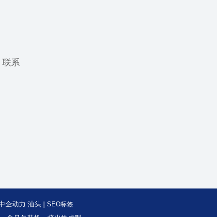
联系
中企动力
汕头
|
SEO标签