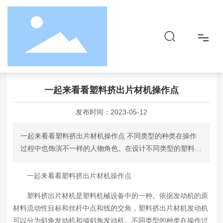
首页
一起来看看塑料挤出片材机操作点
新闻动态
行业资讯
首页
一起来看看塑料挤出片材机操作点
关于
发布时间：
2023-05-12
品牌&产品
一起来看看塑料挤出片材机操作点 不同类型的种类在操作
过程中也饰演不一样的人物角色。在设计不同类型的塑料产
社会责任
品时，挤塑机操作点不一样，但是也有共同之处。简略键入
塑料挤出片材机操作点。
一起来看看塑料挤出片材机操作点
资讯
塑料挤出片材机是塑料机械设备中的一种。依据发动机的原
材料流动性目标和丝杆中点和线的交角，塑料挤出片材机发动机
联系
可以分为斜角发动机和倾斜角发动机。不同类型的种类在操作过