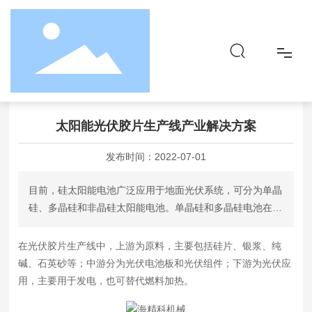
首页
太阳能光伏胶片生产线产业解决方案
新闻动态
行业资讯
首页
太阳能光伏胶片生产线产业解决方案
关于
发布时间：
2022-07-01
品牌&产品
目前，硅太阳能电池广泛应用于地面光伏系统，可分为单晶
硅、多晶硅和非晶硅太阳能电池。单晶硅和多晶硅电池在能
社会责任
量转换效率和使用寿命方面优于非晶硅电池。太阳能电池方
阵与太阳能充电控制装置之间的连接装置是由太阳能电池组
在
光伏胶片生产线
中，上游为原料，主要包括硅片、银浆、纯
件组成的光伏胶片生产线。
资讯
碱、石英砂等；中游分为光伏电池板和光伏组件；下游为光伏应
用，主要用于发电，也可替代燃料加热。
联系