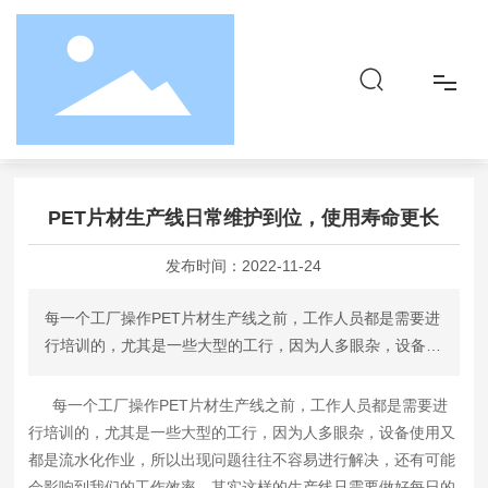
首页
新闻动态
行业资讯
PET片材生产线日常维护到位，使用寿命更长
首页
PET片材生产线日常维护到位，使用寿命更长
关于
发布时间：
2022-11-24
品牌&产品
每一个工厂操作PET片材生产线之前，工作人员都是需要进
行培训的，尤其是一些大型的工行，因为人多眼杂，设备使
社会责任
用又都是流水化作业，所以出现问题往往不容易进行解决，
还有可能会影响到我们的工作效率。其实这样的生产线只需
每一个工厂操作
PET片材生产线
之前，工作人员都是需要进
资讯
要做好每日的基础维护工作，想要避免一些问题的产生也是
行培训的，尤其是一些大型的工行，因为人多眼杂，设备使用又
非常容易的。这样的每日基础维护和清理都具有一定的重要
都是流水化作业，所以出现问题往往不容易进行解决，还有可能
联系
性，是我们不能忽略的。
会影响到我们的工作效率。其实这样的生产线只需要做好每日的